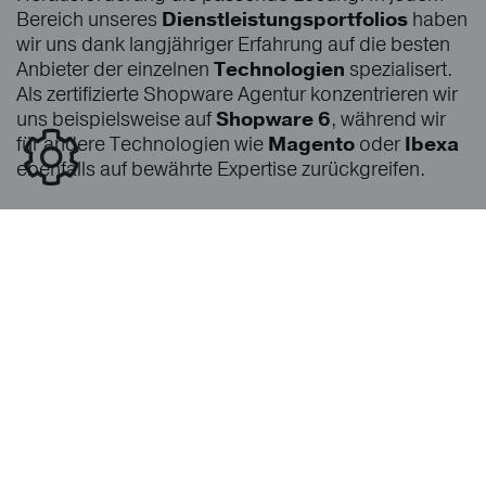
Bereich unseres
Dienstleistungsportfolios
haben
wir uns dank langjähriger Erfahrung auf die besten
Anbieter der einzelnen
Technologien
spezialisert.
Als zertifizierte Shopware Agentur konzentrieren wir
uns beispielsweise auf
Shopware 6
, während wir
für andere Technologien wie
Magento
oder
Ibexa
ebenfalls auf bewährte Expertise zurückgreifen.