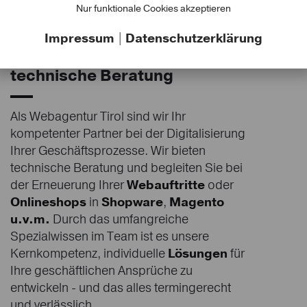
Nur funktionale Cookies akzeptieren
Impressum
|
Datenschutzerklärung
Digitale Strategie &
technische Beratung
Als Webagentur Tirol sind wir Ihr
kompetenter Partner bei der Digitalisierung
Ihrer Geschäftsprozesse. Wir bieten
technische Beratung und begleiten Sie bei
der Erneuerung Ihrer
Webauftritte
oder
Onlineshops
in
Shopware
,
Magento
u.v.m.
Durch das umfangreiche
Spezialwissen im Team ist es unsere
Kernkompetenz, individuelle
Lösungen
für
Ihre geschäftlichen Ansprüche zu
entwickeln - und das alles termingerecht
und verlässlich.