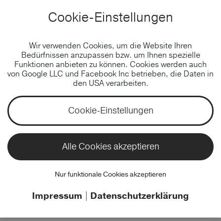
Cookie-Einstellungen
TECHNOLOGIEN
Wir verwenden Cookies, um die Website Ihren
Technologischer Vorsprung
Bedürfnissen anzupassen bzw. um Ihnen spezielle
durch jahrelange Erfahrung.
Funktionen anbieten zu können. Cookies werden auch
von Google LLC und Facebook Inc betrieben, die Daten in
den USA verarbeiten.
Wir, als Webagentur Tirol, finden für jede technische
Cookie-Einstellungen
Herausforderung die passende Lösung. In jedem
Bereich unseres
Dienstleistungsportfolios
haben
wir uns dank langjähriger Erfahrung auf die besten
Alle Cookies akzeptieren
Anbieter der einzelnen
Technologien
spezialisert.
Als Shopware Agentur konzentrieren wir uns
Nur funktionale Cookies akzeptieren
beispielsweise auf
Shopware 6
, während wir für
andere Technologien wie
Magento
oder
Ibexa
Impressum
|
Datenschutzerklärung
ebenfalls auf bewährte Expertise zurückgreifen.