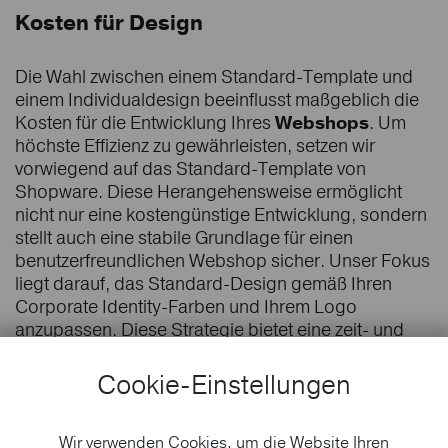
Kosten für Design
Die Wahl zwischen einem Standard-Template und
einem Individualdesign beeinflusst maßgeblich die
Kosten für die Entwicklung Ihres
Webshops
. Um
höchste Effizienz zu gewährleisten, setzen wir
vorwiegend auf das Standard-Template von
Shopware. Diese Herangehensweise ermöglicht
nicht nur eine kostengünstige Entwicklung, sondern
stellt auch eine stabile Grundlage für einen
benutzerfreundlichen Webshop sicher. Unser Fokus
liegt darauf, das Standard-Design gemäß Ihren
Corporate Identity-Farben und Ihrem Logo
anzupassen. Diese Strategie bietet eine zeit- und
kosteneffiziente Lösung, um einen ansprechenden
Webshop mit einer soliden Basis zu präsentieren.
Cookie-Einstellungen
Wir verwenden Cookies, um die Website Ihren