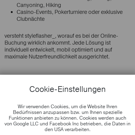
Canyoning, Hiking
Casino-Events, Pokerturniere oder exklusive
Clubnächte
versteht styleflasher_, worauf es bei der Online-
Buchung wirklich ankommt. Jede Lösung ist
individuell entwickelt, mobil optimiert und auf
maximale Nutzerfreundlichkeit ausgerichtet.
Cookie-Einstellungen
Ob Abenteuerlustige auf der Suche nach
dem nächsten Outdoor-Kick, Familien im
Skiurlaub oder Pokerspieler auf der Jagd
Wir verwenden Cookies, um die Website Ihren
nach dem großen Gewinn – sie alle erwarten
Bedürfnissen anzupassen bzw. um Ihnen spezielle
eine einfach buchbare, zuverlässige Online-
Funktionen anbieten zu können. Cookies werden auch
Ticketlösung. Mit styleflasher_ haben Sie
von Google LLC und Facebook Inc betrieben, die Daten in
den USA verarbeiten.
einen erfahrenen Partner an der Seite, der